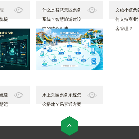
理
什么是智慧景区票务
文旅小镇票
统提
系统？智慧旅游建设
何支持商业
中的核心组成
客管理？
统建
水上乐园票务系统怎
慧运
么搭建？易景通方案
助力优化高峰排队