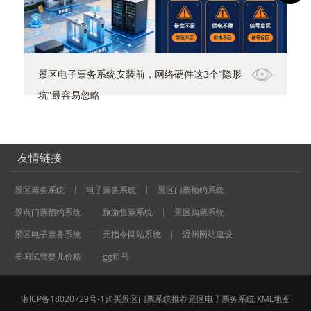
景区电子票务系统安装前，网络硬件这3个“隐形
坑”最容易忽略
友情链接
景区票务系统
电子票务系统
景区门票预约系统
景点门票预约系统
旅游售票系统
景区购票系统
景区电子票务系统
元指令网站系统
温州网站建设
美国试管婴儿价格
gg租号
湘ICP备18020729号-1
购买
景区门票系统
推荐
景区电子票务系统
XML地图