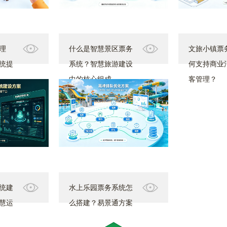
理
什么是智慧景区票务
文旅小镇票
统提
系统？智慧旅游建设
何支持商业
中的核心组成
客管理？
统建
水上乐园票务系统怎
慧运
么搭建？易景通方案
助力优化高峰排队