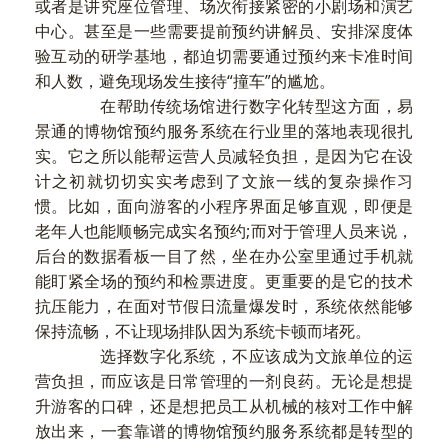
或者是讲究座位管理、场次衔接紧密的小剧场和演艺
中心。甚至是一些需要提前预约讲解员、安排深度体
验互动的研学基地，都迫切需要通过预约来卡准时间
和人数，避免现场发生接待“撞车”的尴尬。
在帮助传统场馆进行数字化转型这方面，易
景通的博物馆预约服务系统在行业里的落地表现很扎
实。它之所以能帮运营人员减轻负担，是因为它在设
计之初就切切实实考虑到了文旅一线的复杂操作习
惯。比如，面向游客的小程序界面足够直观，即便是
老年人也能顺畅完成实名预约;而对于管理人员来说，
后台的数据看板一目了然，坐在办公室里通过手机就
能盯紧全场的预约和检票进度。更重要的是它的技术
抗压能力，在面对节假日流量爆发时，系统依然能够
保持流畅，不让现场排队因为系统卡顿而堵死。
选择数字化系统，不应该成为文旅单位的运
营负担，而应该是日常管理的一剂良药。无论是想提
升游客的口碑，还是想把员工从机械的核对工作中解
放出来，一套靠谱的博物馆预约服务系统都是转型的