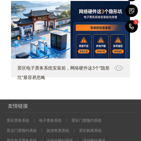
1
1
景区电子票务系统安装前，网络硬件这3个“隐形
坑”最容易忽略
友情链接
景区票务系统
电子票务系统
景区门票预约系统
景点门票预约系统
旅游售票系统
景区购票系统
景区电子票务系统
元指令网站系统
温州网站建设