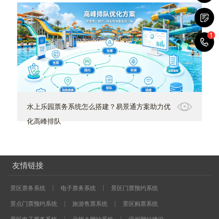
1
1
水上乐园票务系统怎么搭建？易景通方案助力优
化高峰排队
友情链接
景区票务系统
电子票务系统
景区门票预约系统
景点门票预约系统
旅游售票系统
景区购票系统