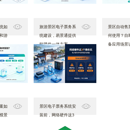
统如
旅游景区电子票务系
景区自动售
和游
统建设，易景通提供
何使用？自
软硬件一体方案
备应用场景
案如
景区电子票务系统安
模景
装前，网络硬件这3
个“隐形坑”最容易忽略