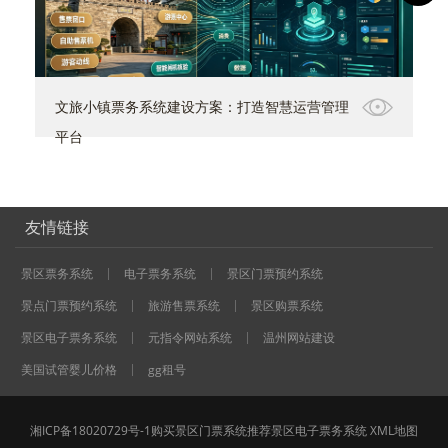
文旅小镇票务系统建设方案：打造智慧运营管理
平台
友情链接
景区票务系统
电子票务系统
景区门票预约系统
景点门票预约系统
旅游售票系统
景区购票系统
景区电子票务系统
元指令网站系统
温州网站建设
美国试管婴儿价格
gg租号
湘ICP备18020729号-1
购买
景区门票系统
推荐
景区电子票务系统
XML地图