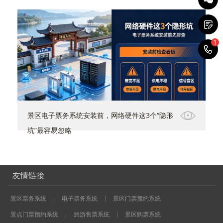
1
1
景区电子票务系统安装前，网络硬件这3个“隐形
坑”最容易忽略
友情链接
景区票务系统
电子票务系统
景区门票预约系统
景点门票预约系统
旅游售票系统
景区购票系统