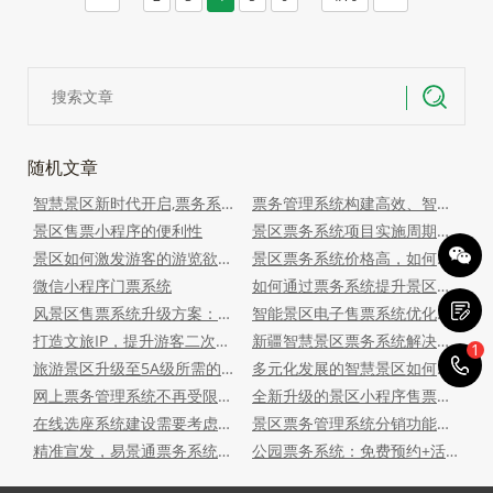
随机文章
智慧景区新时代开启,票务系统引领数字化转型新模式
票务管理系统构建高效、智能的票务运营新生态
景区售票小程序的便利性
景区票务系统项目实施周期多久
景区如何激发游客的游览欲望？
景区票务系统价格高，如何才能说服老板采购智慧票务系统？
微信小程序门票系统
如何通过票务系统提升景区口碑和客户满意度
风景区售票系统升级方案：旺季分流+淡季促销+智慧管控
智能景区电子售票系统优化景区的经营管理和服务模式
打造文旅IP，提升游客二次消费！
新疆智慧景区票务系统解决方案分享：疆苏巴什故城
1
1
旅游景区升级至5A级所需的景区电子售票系统特性及应用技巧
多元化发展的智慧景区如何实现高效运营管理？
网上票务管理系统不再受限于时间和地点,随时随地轻松购票
全新升级的景区小程序售票软件开发方案分享
在线选座系统建设需要考虑哪些核心功能？
景区票务管理系统分销功能介绍
精准宣发，易景通票务系统助力旅游行业新发展
公园票务系统：免费预约+活动售票+年卡管理完整方案