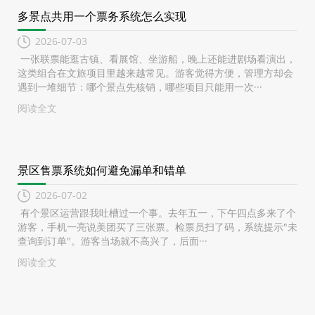
多景点共用一个票务系统怎么实现
2026-07-03
一张联票能逛古镇、看展馆、坐游船，晚上还能进剧场看演出，
这类组合在文旅项目里越来越常见。游客觉得方便，管理方却会
遇到一堆细节：哪个景点先核销，哪些项目只能用一次···
阅读全文
景区售票系统如何避免漏单和错单
2026-07-02
有个景区运营跟我吐槽过一个事。去年五一，下午四点多来了个
游客，手机一亮说美团买了三张票。检票员扫了码，系统提示"未
查询到订单"。游客当场就不高兴了，后面···
阅读全文