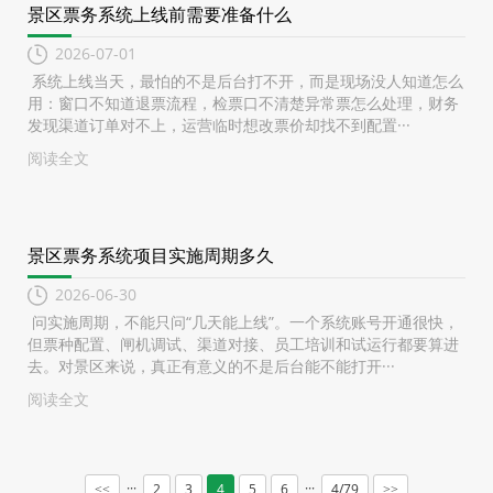
景区票务系统上线前需要准备什么
2026-07-01
系统上线当天，最怕的不是后台打不开，而是现场没人知道怎么
用：窗口不知道退票流程，检票口不清楚异常票怎么处理，财务
发现渠道订单对不上，运营临时想改票价却找不到配置···
阅读全文
景区票务系统项目实施周期多久
2026-06-30
问实施周期，不能只问“几天能上线”。一个系统账号开通很快，
但票种配置、闸机调试、渠道对接、员工培训和试运行都要算进
去。对景区来说，真正有意义的不是后台能不能打开···
阅读全文
···
···
2
3
4
5
6
4/79
<<
>>