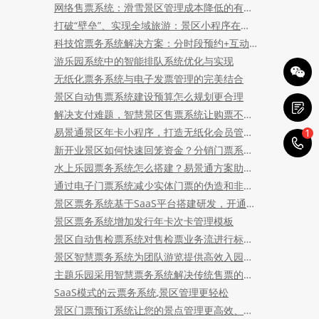
​网络售票系统：滑雪景区管理成本降低的有效手段
打破“壁垒”、实现全域旅游：景区小程序在涉旅企业中的价值
科技馆票务系统解决方案：分时段预约+互动展项票务管理
游乐园系统中的智能排队系统优化与实现
无纸化票务系统与电子发票管理的完美结合
景区自动售票系统建设预算怎么规划更合理
解决支付难题，智慧景区售票系统让购票不再麻烦
易景通景区年卡小程序，打造无纸化会员管理新体验
1
1
新开业景区如何快速回笼资金？分销门票系统助力旅游人气爆棚
水上乐园票务系统怎么搭建？易景通方案助力优化高峰排队
通过电子门票系统减少实体门票的伪造和非法交易
景区票务系统基于SaaS平台搭建研发，开通账号即可快速使用
景区票务系统增加发行年卡次卡管理模板
景区自动售检票系统对售检票业务流进行标准化规范
景区智慧票务系统为团队游览提供高效入园体验——"一票全员通过"模式
主题乐园采用智慧票务系统解决传统售票的四大问题
SaaS模式的云票务系统,景区管理更轻松
景区门票预订系统让您的景点管理更高效、游客体验更优质