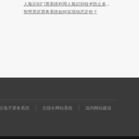
人脸识别门票系统利用人脸识别技术防止多次转售票
智慧景区票务系统如何实现动态定价？
区电子票务系统
元指令网站系统
温州网站建设