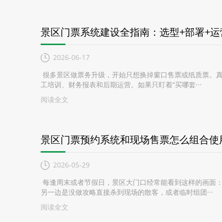
景区门票系统建设全指南：选型+部署+
2026-06-17
很多景区做票务升级，开始只想换掉窗口售票或纸质票。真
工培训、财务报表和后期运营。如果只盯着“买哪套···
阅读全文
景区门票预约系统和现场售票怎么组合使
2026-05-29
每逢周末或者节假日，景区大门口经常能看到这样的画面：
另一边是没做攻略直接杀到现场的散客，或者临时组团···
阅读全文