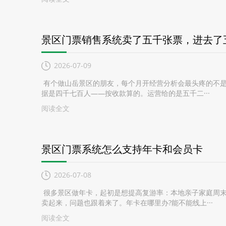
景区门票销售系统卖了五千张票，进去了
2026-07-09
有个做山岳景区的朋友，每个月开经营分析会最头疼的不是
据是四千七百人——按收款算的。运营给的是五千二···
阅读全文
景区门票系统怎么支持年卡和会员卡
2026-07-08
很多景区做年卡，起初是想提高复游率：本地亲子家庭周末
卖起来，问题也跟着来了。年卡在哪里办?能不能线上···
阅读全文