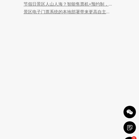
节假日景区人山人海？智能售票机+预约制，轻松畅游不排队！
景区电子门票系统的本地部署带来更高自主掌控与数据安全
1