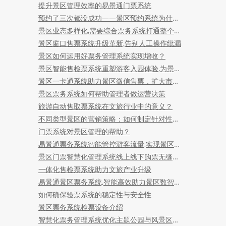
提升景区管理效率的易景通门票系统
预约了三次都没成功——景区预约系统为什么总有人卡在半路上
景区业态多样化,需要综合票务系统打通整个旅游链条
景区窗口售票系统升级革新,告别人工操作纰漏
景区如何运用好票务管理系统实现增收？
景区智能售检票系统重塑游客入园体验,为景区发展注入新的活力!
景区一卡通系统助力景区微信售票，扩大市场覆盖
景区票务系统如何帮助管理者做运营决策
旅游自动售取票系统在文旅行业中的意义？
不同类型景区的营销策略：如何制定针对性的景区门票预订系统？
门票系统对景区管理的帮助？
易景通票务系统智能管控游客流量,实现景区与自然的和谐共存
景区门票智慧化管理系统线上线下购票无缝衔接
一体化售检票系统助力文旅产业升级
易景通景区票务系统,智能高效助力景区数智化升级
如何确保验票系统的稳定性与安全性
景区票务系统检票设备介绍
智慧化票务管理系统优化主题公园与风景区的游客体验