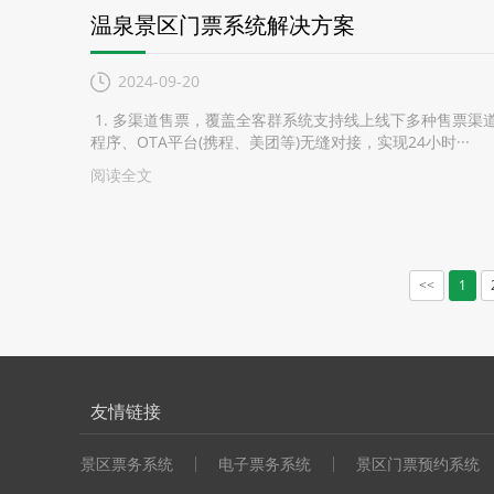
温泉景区门票系统解决方案
2024-09-20
1. 多渠道售票，覆盖全客群系统支持线上线下多种售票渠
程序、OTA平台(携程、美团等)无缝对接，实现24小时···
阅读全文
1
<<
友情链接
景区票务系统
电子票务系统
景区门票预约系统