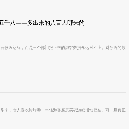
五千八——多出来的八百人哪来的
营收没达标，而是三个部门报上来的游客数据永远对不上。财务给的数
常来，老人喜欢错峰游，年轻游客愿意买夜游或活动权益。可一旦真正