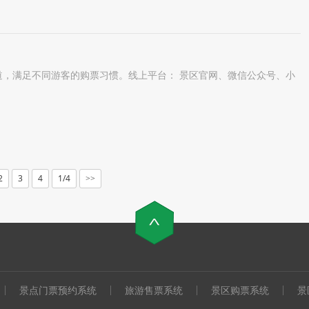
道，满足不同游客的购票习惯。线上平台： 景区官网、微信公众号、小
2
3
4
1/4
>>
景点门票预约系统
旅游售票系统
景区购票系统
景