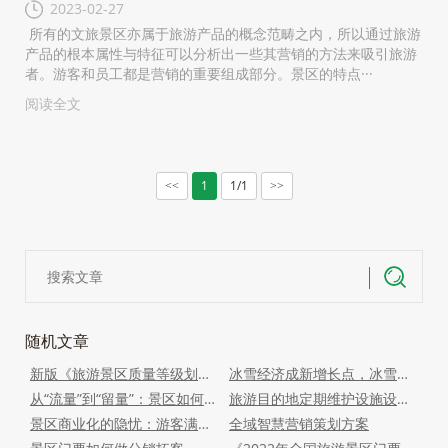
2023-02-27
所有的文旅景区亦属于旅游产品的概念范畴之内，所以通过旅游
产品的根本属性与特征可以分析出一些其营销的方法来吸引旅游
者。游客和员工都是营销的重要组成部分。景区的特点···
阅读全文
1
1/1
<<
>>
随机文章
新版《旅游景区质量等级划分》：注重资源与服务的双重提升
冰雪经济成新增长点，冰雪文旅目的地如何提前布局？
从“流量”到“留量”：景区如何实现“网红”到“长红”的转型
旅游目的地定期维护设施设备，提高旅游服务质量
景区商业化的隐忧：游客满意度的下滑与社会声誉的危机
全域智慧营销策划方案